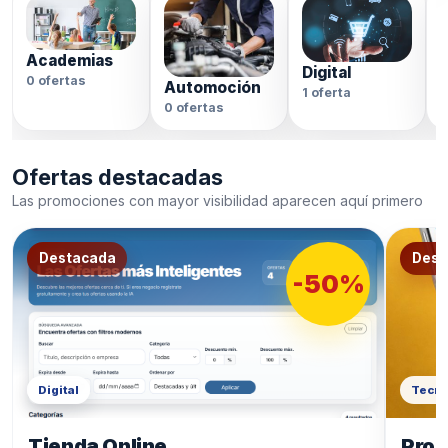
Academias
Digital
0 ofertas
Automoción
1 oferta
0
0 ofertas
Ofertas destacadas
Las promociones con mayor visibilidad aparecen aquí primero
Destacada
Dest
-50%
Digital
Tecno
Tienda Online
Prod