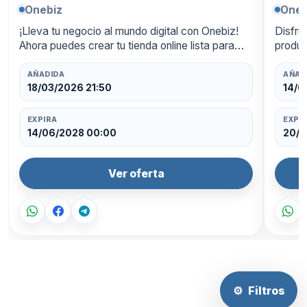
Onebiz
Oneb
¡Lleva tu negocio al mundo digital con Onebiz!
Disfru
Ahora puedes crear tu tienda online lista para
produc
funcionar las 24 horas, con un diseño
ahorra
profesional y pagos integrados. Aprovecha un
oferta
AÑADIDA
AÑAD
50…
18/03/2026 21:50
14/0
EXPIRA
EXPI
14/06/2028 00:00
20/0
Ver oferta
⚙
Filtros