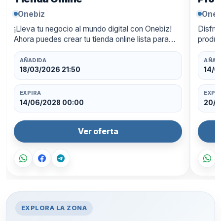
Onebiz
Oneb
¡Lleva tu negocio al mundo digital con Onebiz!
Disfru
Ahora puedes crear tu tienda online lista para
produc
funcionar las 24 horas, con un diseño
ahorra
profesional y pagos integra…
oferta
AÑADIDA
AÑAD
18/03/2026 21:50
14/0
EXPIRA
EXPI
14/06/2028 00:00
20/0
Ver oferta
EXPLORA LA ZONA