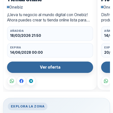
Onebiz
Oneb
¡Lleva tu negocio al mundo digital con Onebiz!
Disfru
Ahora puedes crear tu tienda online lista para
produc
funcionar las 24 horas, con un diseño
ahorra
profesional y pagos integra…
oferta
AÑADIDA
AÑAD
18/03/2026 21:50
14/0
EXPIRA
EXPI
14/06/2028 00:00
20/0
Ver oferta
EXPLORA LA ZONA