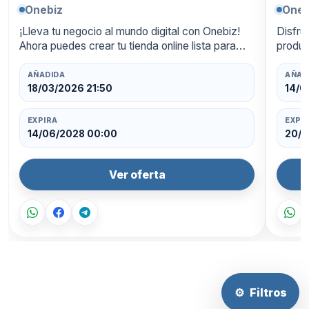
Onebiz
Oneb
¡Lleva tu negocio al mundo digital con Onebiz!
Disfru
Ahora puedes crear tu tienda online lista para
produc
funcionar las 24 horas, con un diseño
ahorra
profesional y pagos integrados. Aprovecha un
oferta
AÑADIDA
AÑAD
50…
18/03/2026 21:50
14/0
EXPIRA
EXPI
14/06/2028 00:00
20/0
Ver oferta
⚙
Filtros