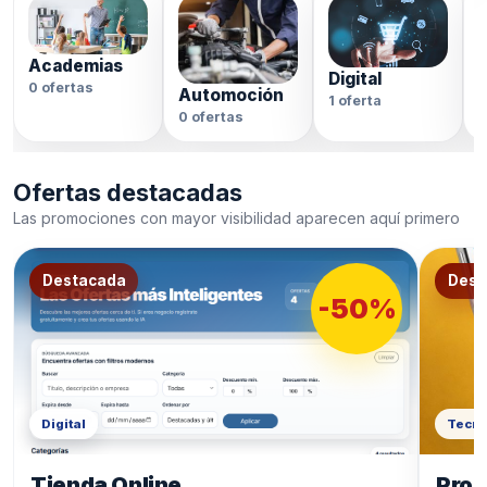
Academias
Digital
0 ofertas
Automoción
1 oferta
0
0 ofertas
Ofertas destacadas
Las promociones con mayor visibilidad aparecen aquí primero
Destacada
Dest
-50%
Digital
Tecno
Tienda Online
Prod