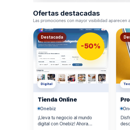
Ofertas destacadas
Las promociones con mayor visibilidad aparecen 
Destacada
De
-50%
Digital
Tec
Tienda Online
Pro
Onebiz
On
¡Lleva tu negocio al mundo
Disf
digital con Onebiz! Ahora
desc
puedes crear tu tienda online
digi