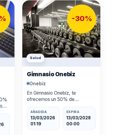
0%
-30%
Salud
Gimnasio Onebiz
Onebiz
En Gimnasio Onebiz, te
ofrecemos un 50% de
*20%
descuento durante los dos
es
primeros meses de tu
re.
AÑADIDA
EXPIRA
inscripción. Disfruta de un
13/03/2026
13/03/2028
01:19
00:00
ambiente inspirador, equipos de
26
última generación y diversas …