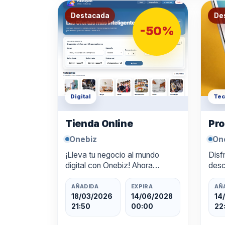
Destacada
De
-50%
Digital
Tec
Tienda Online
Pro
Onebiz
On
¡Lleva tu negocio al mundo
Disf
digital con Onebiz! Ahora
desc
puedes crear tu tienda online
digi
lista para funcionar las 24
a ah
AÑADIDA
EXPIRA
AÑ
horas, con un diseño profesional
resu
18/03/2026
14/06/2028
14
21:50
00:00
22
y pagos integrados. Aprovecha
del 
un 50…