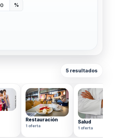
%
5 resultados
Restauración
Te
Salud
1 oferta
2 o
1 oferta