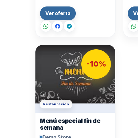
Ver oferta
V
-10%
Restauración
Menú especial fin de
semana
Demo Store