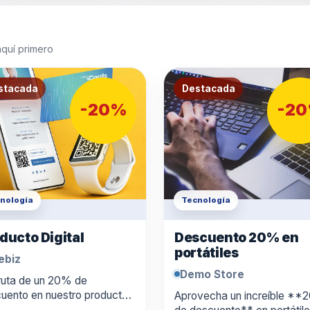
aquí primero
stacada
Destacada
-20%
-2
nología
Tecnología
ducto Digital
Descuento 20% en
portátiles
ebiz
Demo Store
ruta de un 20% de
uento en nuestro producto
Aprovecha un increíble *
tal, diseñado para ayudarte