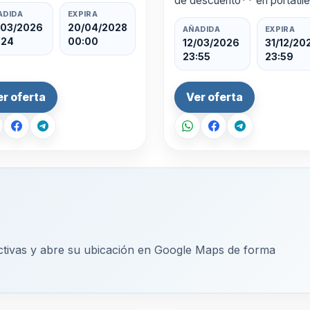
de descuento** en portátil
orrar tiempo y mejorar tus
seleccionados en Demo Sto
ADIDA
EXPIRA
ltados. Esta oferta es válida
/03/2026
20/04/2028
Esta oferta es ideal para
AÑADIDA
EXPIRA
:24
00:00
14 de …
quienes buscan calidad,
12/03/2026
31/12/20
23:55
23:59
rendimiento y tecnolog…
er oferta
Ver oferta
tivas y abre su ubicación en Google Maps de forma