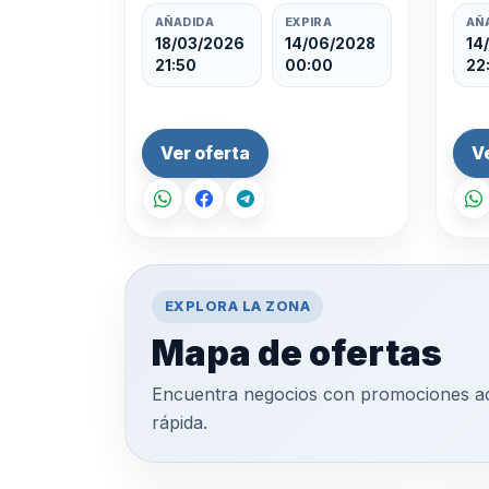
lista para funcionar las 24
a ah
AÑADIDA
EXPIRA
AÑ
horas, con un diseño profesional
resu
18/03/2026
14/06/2028
14
21:50
00:00
22
y pagos integra…
del 
Ver oferta
V
EXPLORA LA ZONA
Mapa de ofertas
Encuentra negocios con promociones ac
rápida.