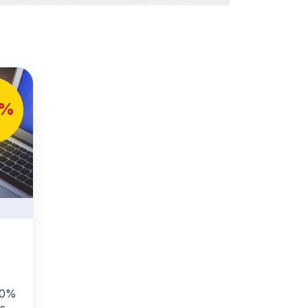
0%
*20%