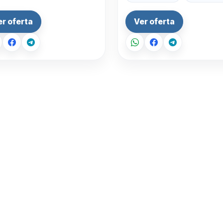
punta. No deje…
er oferta
Ver oferta