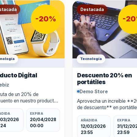
stacada
Destacada
-20%
-2
nología
Tecnología
ducto Digital
Descuento 20% en
portátiles
ebiz
Demo Store
ruta de un 20% de
uento en nuestro producto
Aprovecha un increíble *
tal, diseñado para ayudarte
de descuento** en portátil
orrar tiempo y mejorar tus
seleccionados en Demo Sto
ADIDA
EXPIRA
ltados. Esta oferta es válida
/03/2026
20/04/2028
Esta oferta es ideal para
AÑADIDA
EXPIRA
:24
00:00
14 de marzo al 17 de abril…
quienes buscan calidad,
12/03/2026
31/12/20
23:55
23:59
rendimiento y tecnología de