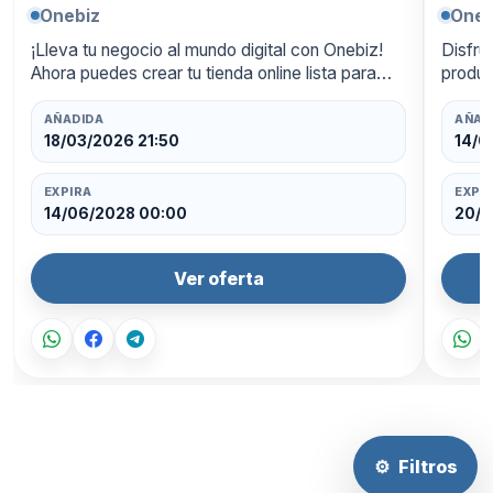
Onebiz
Oneb
¡Lleva tu negocio al mundo digital con Onebiz!
Disfru
Ahora puedes crear tu tienda online lista para
produc
funcionar las 24 horas, con un diseño
ahorra
profesional y pagos integrados. Aprovecha un
oferta
AÑADIDA
AÑAD
50…
18/03/2026 21:50
14/0
EXPIRA
EXPI
14/06/2028 00:00
20/0
Ver oferta
⚙
Filtros