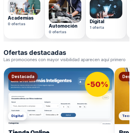
Academias
Digital
0 ofertas
Automoción
1 oferta
0
0 ofertas
Ofertas destacadas
Las promociones con mayor visibilidad aparecen aquí primero
Destacada
Dest
-50%
Digital
Tecno
Tienda Online
Prod