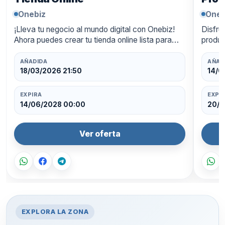
Onebiz
Oneb
¡Lleva tu negocio al mundo digital con Onebiz!
Disfru
Ahora puedes crear tu tienda online lista para
produc
funcionar las 24 horas, con un diseño
ahorra
profesional y pagos integra…
oferta
AÑADIDA
AÑAD
18/03/2026 21:50
14/0
EXPIRA
EXPI
14/06/2028 00:00
20/0
Ver oferta
EXPLORA LA ZONA