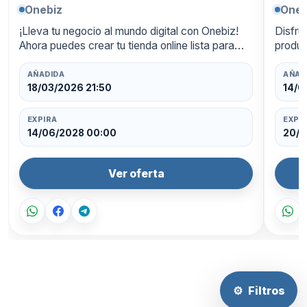
Onebiz
Oneb
¡Lleva tu negocio al mundo digital con Onebiz!
Disfru
Ahora puedes crear tu tienda online lista para
produc
funcionar las 24 horas, con un diseño
ahorra
profesional y pagos integrados. Aprovecha un
oferta
AÑADIDA
AÑAD
50…
18/03/2026 21:50
14/0
EXPIRA
EXPI
14/06/2028 00:00
20/0
Ver oferta
⚙
Filtros