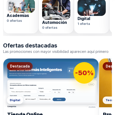
Academias
Digital
0 ofertas
Automoción
1 oferta
0
0 ofertas
Ofertas destacadas
Las promociones con mayor visibilidad aparecen aquí primero
Destacada
Dest
-50%
Digital
Tecno
Tienda Online
Prod