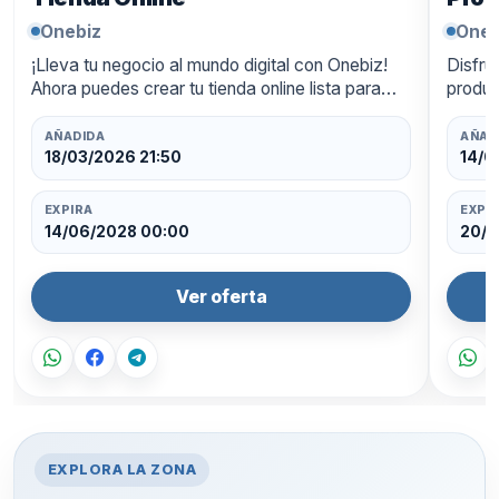
Onebiz
Oneb
¡Lleva tu negocio al mundo digital con Onebiz!
Disfru
Ahora puedes crear tu tienda online lista para
produc
funcionar las 24 horas, con un diseño
ahorra
profesional y pagos integra…
oferta
AÑADIDA
AÑAD
18/03/2026 21:50
14/0
EXPIRA
EXPI
14/06/2028 00:00
20/0
Ver oferta
EXPLORA LA ZONA