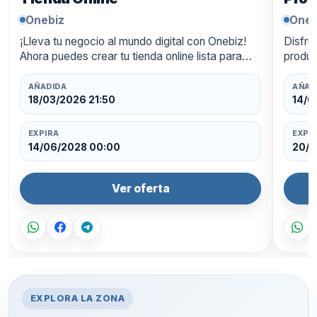
Onebiz
Oneb
¡Lleva tu negocio al mundo digital con Onebiz!
Disfru
Ahora puedes crear tu tienda online lista para
produc
funcionar las 24 horas, con un diseño
ahorra
profesional y pagos integra…
oferta
AÑADIDA
AÑAD
18/03/2026 21:50
14/0
EXPIRA
EXPI
14/06/2028 00:00
20/0
Ver oferta
EXPLORA LA ZONA