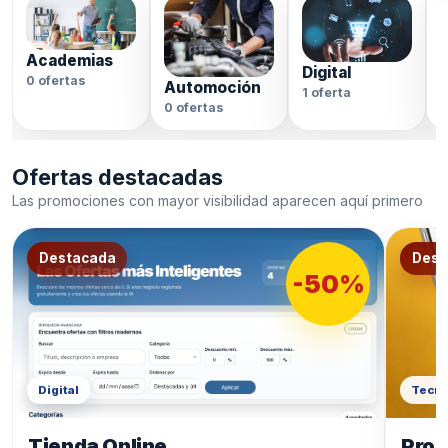
Academias
Digital
0 ofertas
Automoción
1 oferta
0
0 ofertas
Ofertas destacadas
Las promociones con mayor visibilidad aparecen aquí primero
Destacada
Dest
-50%
Digital
Tecno
Tienda Online
Prod