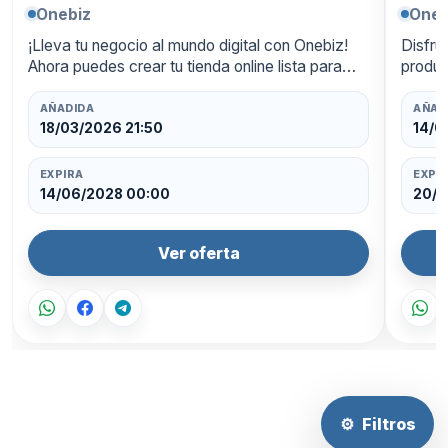
Onebiz
Oneb
¡Lleva tu negocio al mundo digital con Onebiz!
Disfru
Ahora puedes crear tu tienda online lista para
produc
funcionar las 24 horas, con un diseño
ahorra
profesional y pagos integrados. Aprovecha un
oferta
AÑADIDA
AÑAD
50…
18/03/2026 21:50
14/0
EXPIRA
EXPI
14/06/2028 00:00
20/0
Ver oferta
⚙
Filtros